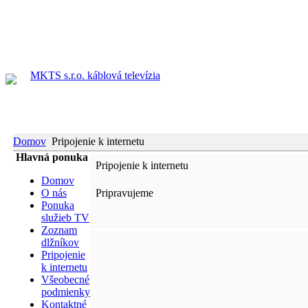
MKTS s.r.o. káblová televízia
Domov
Pripojenie k internetu
Hlavná ponuka
Pripojenie k internetu
Domov
O nás
Pripravujeme
Ponuka
služieb TV
Zoznam
dlžníkov
Pripojenie
k internetu
Všeobecné
podmienky
Kontaktné